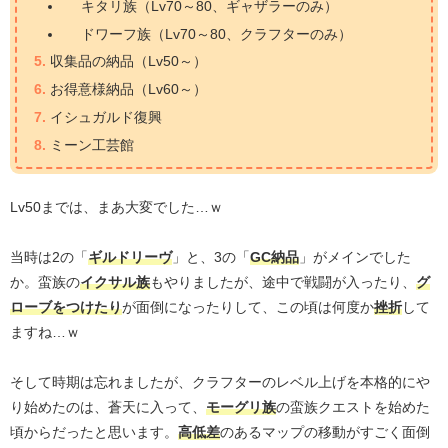
キタリ族（Lv70～80、ギャザラーのみ）
ドワーフ族（Lv70～80、クラフターのみ）
収集品の納品（Lv50～）
お得意様納品（Lv60～）
イシュガルド復興
ミーン工芸館
Lv50までは、まあ大変でした…ｗ
当時は2の「
ギルドリーヴ
」と、3の「
GC納品
」がメインでした
か。蛮族の
イクサル族
もやりましたが、途中で戦闘が入ったり、
グ
ローブをつけたり
が面倒になったりして、この頃は何度か
挫折
して
ますね…ｗ
そして時期は忘れましたが、クラフターのレベル上げを本格的にや
り始めたのは、蒼天に入って、
モーグリ族
の蛮族クエストを始めた
頃からだったと思います。
高低差
のあるマップの移動がすごく面倒