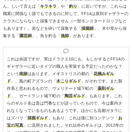
ん。しいて言えば「
キラキラ
」や「
釣り
」に近いですが、これらは
職業に関係なく誰でもできるのに対して、FF14は原則ギャザラーの
クラスにならないと採集できません（一部モンスタードロップなど
もあります）。岩などを砕いて採集する「
採掘師
」、木や草から採
集する「
園芸師
」、魚を釣る「
漁師
」があります。
これは余談ですが、実はドラクエ10にも、もしかするとFF14の
ギャザラーに近いタイプの職人を実装する予定だったのかな？
という
痕跡
はあります。メギストリスの都の「
花摘みギル
ド
」、風の町アズランの「
木こりギルド
」がそれです。また製
作系と思われるもので、ヴェリナード城下町の「
薬剤ギル
ド
」、ガートラント城下町の「
陶芸ギルド
」もあります。これ
らのギルド名は昔は門番などが語っていたもので、今は案内さ
れなくなっているものもあるようです。ほかにも岳都ガタラに
はズバリ「
採掘ギルド
」もあり、これは後に別コンテンツ「
お
宝の写真
」に流用されました。それ以外のギルドは、2012年の