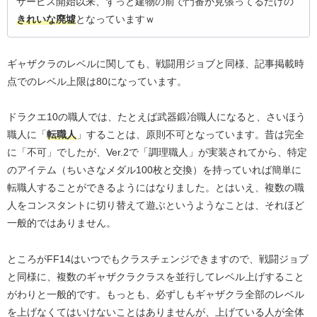
サービス開始以来、ずっと建物の前で門番が見張ってるだけの
きれいな廃墟
となっていますｗ
ギャザクラのレベルに関しても、戦闘用ジョブと同様、記事掲載時
点でのレベル上限は80になっています。
ドラクエ10の職人では、たとえば武器鍛冶職人になると、さいほう
職人に「
転職人
」することは、原則不可となっています。昔は完全
に「不可」でしたが、Ver.2で「調理職人」が実装されてから、特定
のアイテム（ちいさなメダル100枚と交換）を持っていれば簡単に
転職人することができるようにはなりました。とはいえ、複数の職
人をコンスタントに切り替えて遊ぶというようなことは、それほど
一般的ではありません。
ところがFF14はいつでもクラスチェンジできますので、戦闘ジョブ
と同様に、複数のギャザクラクラスを並行してレベル上げすること
がわりと一般的です。もっとも、必ずしもギャザクラ全部のレベル
を上げなくてはいけないことはありませんが、上げている人が全体