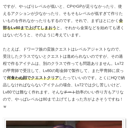
ですが、やっぱりレベルが低いと、CPやGPが足りなかったり、使
えるアクションが少なかったり、そもそもレベルが低すぎて作りた
いものを作れなかったりもするのです。それで、まずはとにかく
全
部をLv80まで上げてしまおう
と。それから金策などを始めても遅く
はないだろうと、そのように考えています。
たとえば、ドワーフ族の蛮族クエストはレベルアジャストなので、
受注したクラスでないとクエストは進められないのですが、その過
程で作るアイテムは、別のクラスで作っても問題ありません。Lv72
の甲冑師で受注して、Lv80の彫金師で製作して、また甲冑師に戻っ
て
何食わぬ顔でクエストクリア
したっていいのです。とくにHQで納
品しなければならないアイテムの場合、Lv72では少し苦しいけど、
Lv80では難なく作れます。そんな
チート
効率のいい作り方もアリな
ので、やっぱレベルは80まで上げてしまった方がよさそうですね！
ｗ