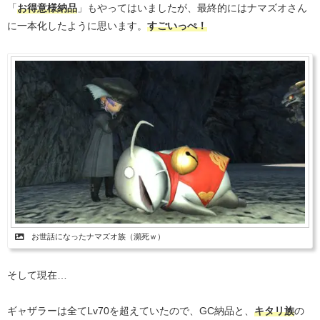
「
お得意様納品
」もやってはいましたが、最終的にはナマズオさん
に一本化したように思います。
すごいっぺ！
お世話になったナマズオ族（瀕死ｗ）
そして現在…
ギャザラーは全てLv70を超えていたので、GC納品と、
キタリ族
の