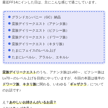
最近FF14にインした日は、主にこんな感じで過ごしています。
グランドカンパニー（GC）納品
蛮族デイリークエスト（アナンタ族）
蛮族デイリークエスト（ピクシー族）
蛮族デイリークエスト（ドワーフ族）
蛮族デイリークエスト（キタリ族）
たまにフェイスのレベル上げ
たまにレベルレ、アラルレ、エキルレ
蛮族デイリークエスト
のうち、アナンタ族はLv60～、ピクシー族は
Lv70～のレベル上げを目的にやっていますが、今回の本題は後半の
ドワーフ族
、
キタリ族
に関わる、いわゆる「
ギャザクラ
」について
のお話です♪
え？
あやしいお姉さんがいるお店？