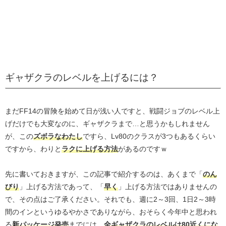
ギャザクラのレベルを上げるには？
まだFF14の冒険を始めて日が浅い人ですと、戦闘ジョブのレベル上
げだけでも大変なのに、ギャザクラまで…と思うかもしれません
が、この
ズボラなわたし
ですら、Lv80のクラスが3つもあるくらい
ですから、わりと
ラクに上げる方法
があるのですｗ
先に書いておきますが、この記事で紹介するのは、あくまで「
のん
びり
」上げる方法であって、「
早く
」上げる方法ではありませんの
で、その点はご了承ください。それでも、週に2～3回、1日2～3時
間のインというゆるやかさでありながら、おそらく今年中と思われ
る
新パッケージ発売
までには、
全ギャザクラのレベルは80近くにな