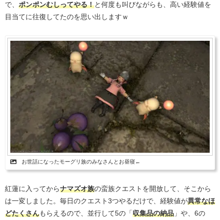
で、
ポンポンむしってやる！
と何度も叫びながらも、高い経験値を
目当てに往復してたのを思い出しますｗ
お世話になったモーグリ族のみなさんとお昼寝←
紅蓮に入ってから
ナマズオ族
の蛮族クエストを開放して、そこから
は一変しました。毎日のクエスト3つやるだけで、経験値が
異常なほ
どたくさん
もらえるので、並行して5の「
収集品の納品
」や、6の