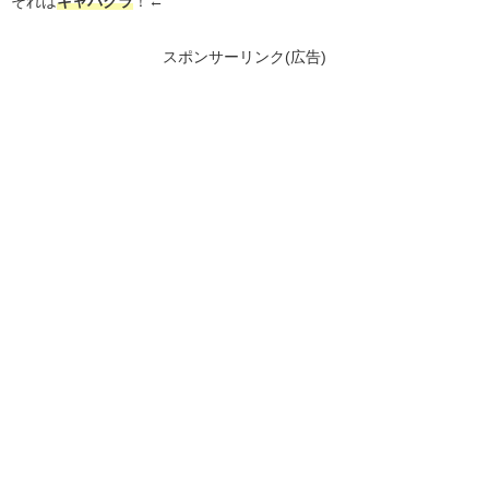
それは
キャバクラ
！←
スポンサーリンク(広告)