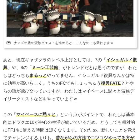
ナマズオ族の蛮族クエストを進めると、こんなのにも乗れますｗ
あと、現在ギャザクラのレベル上げとしては、7の「
イシュガルド復
興
」や、8の「
ミーン工芸館
」がトレンドだとは思うのですが、わた
しはどっちも
まるっと
やってません。イシュガルド復興なんかは特
に効率が高いらしく、うちのFCでもしょっちゅう
復興FATE
？とや
らの話が飛び交っていますが、わたしはマイペースに黙々と蛮族デ
イリークエストなどをやっていますｗ
この「
マイペースに黙々と
」という点がポイントで、わたしは基本
的にドラクエ10が中心の生活が続いているため、どうしても相対的
にFF14に使える時間は短くなります。そのため、新しいことを覚え
てチャレンジするよりも、
昔ながらの方法でコツコツやってる方が