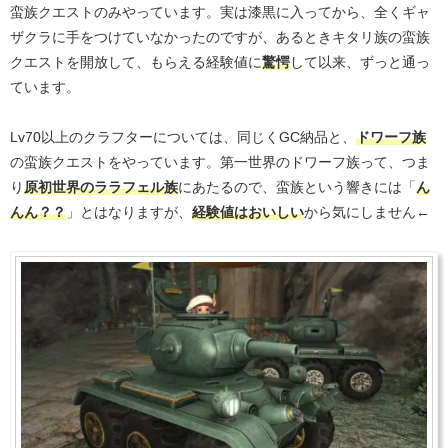
蛮族クエストのみやっています。実は漆黒に入ってから、全くギャ
ザクラに手をつけていなかったのですが、あるときキタリ族の蛮族
クエストを開放して、もらえる経験値に
驚愕
して以来、ずっと通っ
ています。
Lv70以上のクラフターについては、同じくGC納品と、
ドワーフ族
の蛮族クエストをやっています。第一世界のドワーフ族って、つま
り
原初世界のララフェル族
にあたるので、蛮族という響きには「
ん
んん？？
」とはなりますが、
経験値はおいしい
から気にしません←