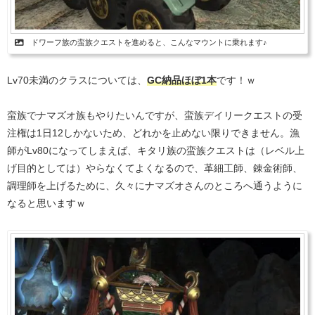
ドワーフ族の蛮族クエストを進めると、こんなマウントに乗れます♪
Lv70未満のクラスについては、
GC納品ほぼ1本
です！ｗ
蛮族でナマズオ族もやりたいんですが、蛮族デイリークエストの受
注権は1日12しかないため、どれかを止めない限りできません。漁
師がLv80になってしまえば、キタリ族の蛮族クエストは（レベル上
げ目的としては）やらなくてよくなるので、革細工師、錬金術師、
調理師を上げるために、久々にナマズオさんのところへ通うように
なると思いますｗ