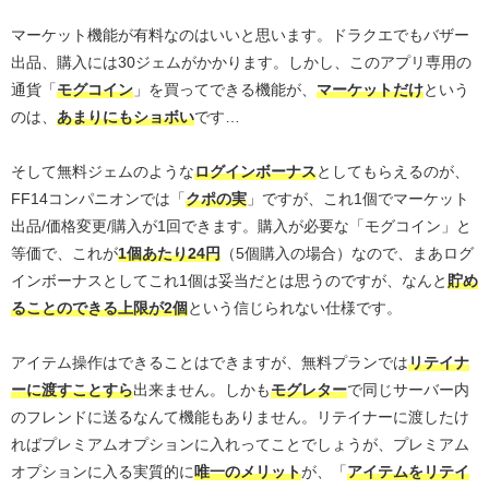
マーケット機能が有料なのはいいと思います。ドラクエでもバザー
出品、購入には30ジェムがかかります。しかし、このアプリ専用の
通貨「
モグコイン
」を買ってできる機能が、
マーケットだけ
という
のは、
あまりにもショボい
です…
そして無料ジェムのような
ログインボーナス
としてもらえるのが、
FF14コンパニオンでは「
クポの実
」ですが、これ1個でマーケット
出品/価格変更/購入が1回できます。購入が必要な「モグコイン」と
等価で、これが
1個あたり24円
（5個購入の場合）なので、まあログ
インボーナスとしてこれ1個は妥当だとは思うのですが、なんと
貯め
ることのできる上限が2個
という信じられない仕様です。
アイテム操作はできることはできますが、無料プランでは
リテイナ
ーに渡すことすら
出来ません。しかも
モグレター
で同じサーバー内
のフレンドに送るなんて機能もありません。リテイナーに渡したけ
ればプレミアムオプションに入れってことでしょうが、プレミアム
オプションに入る実質的に
唯一のメリット
が、「
アイテムをリテイ