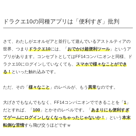
ドラクエ10の同種アプリは「便利すぎ」批判
さて、わたしがエオルゼアと並行して遊んでいるアストルティアの
世界、つまり
ドラクエ10
には、「
おでかけ超便利ツール
」というア
プリがあります。コンセプトとしてはFF14コンパニオンと同様、ド
ラクエ10にログインしていなくても、
スマホで様々なことができ
る！
といった触れ込みです。
ただ、その「
様々なこと
」のレベルが、もう
異常
なのです。
大げさでもなんでもなく、FF14コンパニオンでできることを「
1
」
だとすれば、「
100
」とかそのレベルです。「
あまりにも便利すぎ
てゲームにログインしなくなっちゃったじゃないか！
」という
本末
転倒な苦情
すら飛び交うほどですｗ