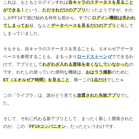
これは、もともとログインすれば
自キャラのステータスを見ること
ができる！
という、
ただそれだけのアプリ
だったようですが、わた
しがFF14で遊び始める何年も前から、すでに
ログイン機能は失われ
てしまっており
、なんと
データベースを見るだけのアプリ
と化して
しまっていました。
そもそも、自キャラのステータスを見ることも、エオルゼアデータ
ベースを参照することも、まるっきり
ロードストーン
でできるわ
けで、アプリとして
わざわざ入れる意味を全くなしていなかった
の
です。わたしの使っていた便利な機能は、
おはララ撮影
のために
ET（エオルゼア時間）を見ること
、唯一この
1点だけ
でしたｗ
この「ライブラ」は、誰がどう見ても
放置された失敗アプリ
でし
た。
そして、それに代わる新アプリとして、まったく新しく開発された
のが、この「
FF14コンパニオン
」だったというわけです。