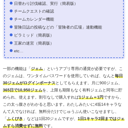
日替わり討伐確認、実行（簡易版）
チームクエストの確認
チームカレンダー機能
冒険日誌の投稿などの「冒険者の広場」連動機能
ピラミッド（簡易版）
王家の迷宮（簡易版）
etc…
一部の機能は「
ジェム
」というアプリ専用の通貨が必要ですが、こ
のジェムは、ワンタイムパスワードを使用していれば、なんと
毎日
30ジェムがログインボーナス
としてもらえます。月に900ジェム、
365日で10,950ジェム
を、上限も期限もなく有料ジェムと同等に貯
められ、使えます。割引なしで購入すれば
1ジェム＝1円
ですから、
この太っ腹さがわかると思います。わたしみたいに4垢14キャラな
んて人でなければ、無料分だけでじゅうぶん使いこなせますし、
「
ふくびき
」などは1回20ジェムですが、
1日1キャラ2回まではジェ
ムすら消費せずに無料
です。