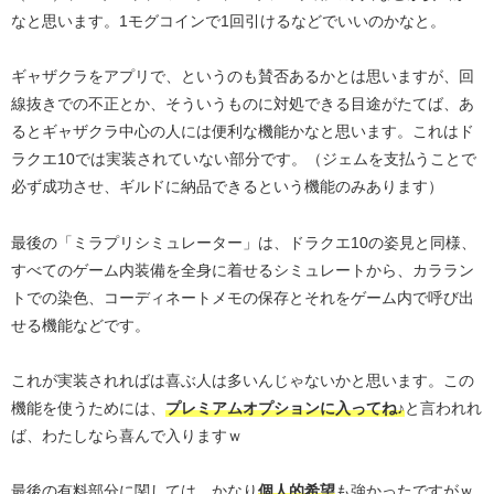
なと思います。1モグコインで1回引けるなどでいいのかなと。
ギャザクラをアプリで、というのも賛否あるかとは思いますが、回
線抜きでの不正とか、そういうものに対処できる目途がたてば、あ
るとギャザクラ中心の人には便利な機能かなと思います。これはド
ラクエ10では実装されていない部分です。（ジェムを支払うことで
必ず成功させ、ギルドに納品できるという機能のみあります）
最後の「ミラプリシミュレーター」は、ドラクエ10の姿見と同様、
すべてのゲーム内装備を全身に着せるシミュレートから、カララン
トでの染色、コーディネートメモの保存とそれをゲーム内で呼び出
せる機能などです。
これが実装されればは喜ぶ人は多いんじゃないかと思います。この
機能を使うためには、
プレミアムオプションに入ってね♪
と言われれ
ば、わたしなら喜んで入りますｗ
最後の有料部分に関しては、かなり
個人的希望
も強かったですがｗ