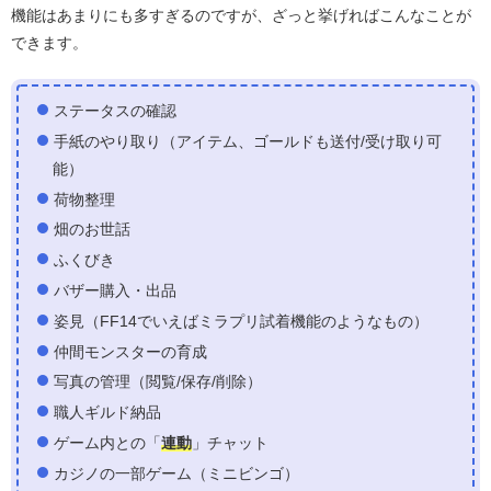
機能はあまりにも多すぎるのですが、ざっと挙げればこんなことが
できます。
ステータスの確認
手紙のやり取り（アイテム、ゴールドも送付/受け取り可
能）
荷物整理
畑のお世話
ふくびき
バザー購入・出品
姿見（FF14でいえばミラプリ試着機能のようなもの）
仲間モンスターの育成
写真の管理（閲覧/保存/削除）
職人ギルド納品
ゲーム内との「
連動
」チャット
カジノの一部ゲーム（ミニビンゴ）