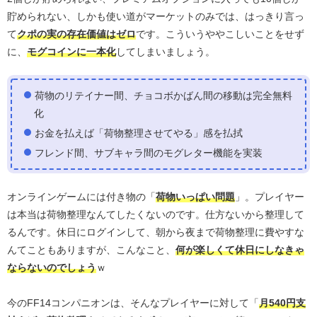
貯められない、しかも使い道がマーケットのみでは、はっきり言っ
て
クポの実の存在価値はゼロ
です。こういうややこしいことをせず
に、
モグコインに一本化
してしまいましょう。
荷物のリテイナー間、チョコボかばん間の移動は完全無料
化
お金を払えば「荷物整理させてやる」感を払拭
フレンド間、サブキャラ間のモグレター機能を実装
オンラインゲームには付き物の「
荷物いっぱい問題
」。プレイヤー
は本当は荷物整理なんてしたくないのです。仕方ないから整理して
るんです。休日にログインして、朝から夜まで荷物整理に費やすな
んてこともありますが、こんなこと、
何が楽しくて休日にしなきゃ
ならないのでしょう
ｗ
今のFF14コンパニオンは、そんなプレイヤーに対して「
月540円支