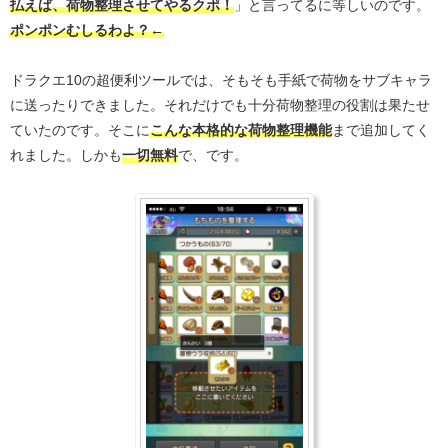
払えば、荷物整理させてやるクポ！
」と言ってるに等しいのです。
ポンポンむしるわよ？←
ドラクエ10の超便利ツールでは、そもそも手紙で荷物をサブキャラ
に送ったりできました。それだけでも十分荷物整理の役割は果たせ
ていたのです。そこに
こんな本格的な荷物整理機能
まで追加してく
れました。しかも
一切無料
で、です。