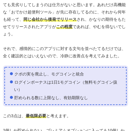
ても見劣りしてしまうのは仕方がないと思います。あれだけ高機能
な「おでかけ超便利ツール」が先に存在してるのに、それから何年
も経って、
同じ会社から後発でリリース
され、かなりの期待をもた
せてリリースされたアプリが
この程度
であれば、やむを得ないでし
ょう。
それで、感情的にこのアプリに対する文句を並べたてるだけでは、
全く建設的とはいえないので、冷静に改善点を考えてみました。
クポの実を廃止し、モグコインと統合
ログインボーナスは1日1モグコイン（無料モグコイン扱
い）
貯められる数に上限なし、有効期限なし
この3点は、
最低限必要
と考えます。
2個しか貯められない、プレミアムオプションに入っても10個しか