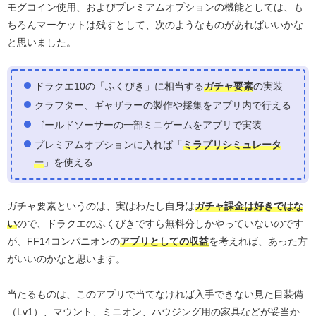
モグコイン使用、およびプレミアムオプションの機能としては、も
ちろんマーケットは残すとして、次のようなものがあればいいかな
と思いました。
ドラクエ10の「ふくびき」に相当する
ガチャ要素
の実装
クラフター、ギャザラーの製作や採集をアプリ内で行える
ゴールドソーサーの一部ミニゲームをアプリで実装
プレミアムオプションに入れば「
ミラプリシミュレータ
ー
」を使える
ガチャ要素というのは、実はわたし自身は
ガチャ課金は好きではな
い
ので、ドラクエのふくびきですら無料分しかやっていないのです
が、FF14コンパニオンの
アプリとしての収益
を考えれば、あった方
がいいのかなと思います。
当たるものは、このアプリで当てなければ入手できない見た目装備
（Lv1）、マウント、ミニオン、ハウジング用の家具などが妥当か