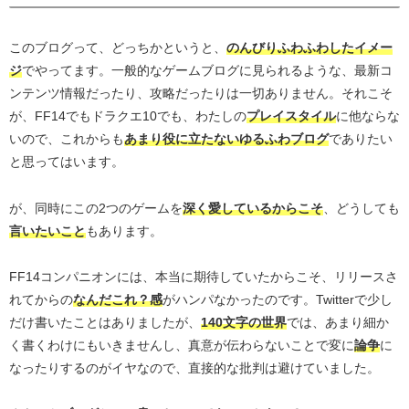
このブログって、どっちかというと、
のんびりふわふわしたイメー
ジ
でやってます。一般的なゲームブログに見られるような、最新コ
ンテンツ情報だったり、攻略だったりは一切ありません。それこそ
が、FF14でもドラクエ10でも、わたしの
プレイスタイル
に他ならな
いので、これからも
あまり役に立たないゆるふわブログ
でありたい
と思ってはいます。
が、同時にこの2つのゲームを
深く愛しているからこそ
、どうしても
言いたいこと
もあります。
FF14コンパニオンには、本当に期待していたからこそ、リリースさ
れてからの
なんだこれ？感
がハンパなかったのです。Twitterで少し
だけ書いたことはありましたが、
140文字の世界
では、あまり細か
く書くわけにもいきませんし、真意が伝わらないことで変に
論争
に
なったりするのがイヤなので、直接的な批判は避けていました。