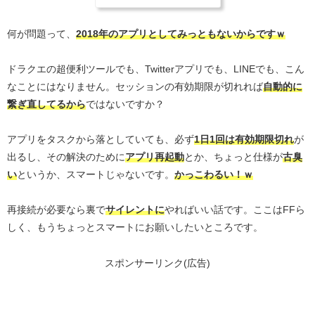
何が問題って、
2018年のアプリとしてみっともないからですｗ
ドラクエの超便利ツールでも、Twitterアプリでも、LINEでも、こん
なことにはなりません。セッションの有効期限が切れれば
自動的に
繋ぎ直してるから
ではないですか？
アプリをタスクから落としていても、必ず
1日1回は有効期限切れ
が
出るし、その解決のために
アプリ再起動
とか、ちょっと仕様が
古臭
い
というか、スマートじゃないです。
かっこわるい！ｗ
再接続が必要なら裏で
サイレントに
やればいい話です。ここはFFら
しく、もうちょっとスマートにお願いしたいところです。
スポンサーリンク(広告)