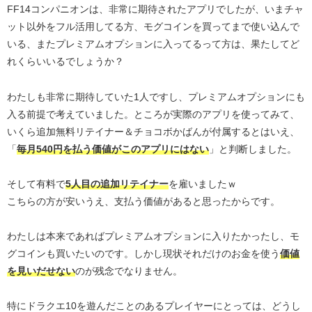
FF14コンパニオンは、非常に期待されたアプリでしたが、いまチャ
ット以外をフル活用してる方、モグコインを買ってまで使い込んで
いる、またプレミアムオプションに入ってるって方は、果たしてど
れくらいいるでしょうか？
わたしも非常に期待していた1人ですし、プレミアムオプションにも
入る前提で考えていました。ところが実際のアプリを使ってみて、
いくら追加無料リテイナー＆チョコボかばんが付属するとはいえ、
「
毎月540円を払う価値がこのアプリにはない
」と判断しました。
そして有料で
5人目の追加リテイナー
を雇いましたｗ
こちらの方が安いうえ、支払う価値があると思ったからです。
わたしは本来であればプレミアムオプションに入りたかったし、モ
グコインも買いたいのです。しかし現状それだけのお金を使う
価値
を見いだせない
のが残念でなりません。
特にドラクエ10を遊んだことのあるプレイヤーにとっては、どうし