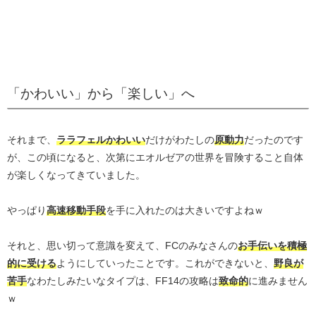
「かわいい」から「楽しい」へ
それまで、
ララフェルかわいい
だけがわたしの
原動力
だったのです
が、この頃になると、次第にエオルゼアの世界を冒険すること自体
が楽しくなってきていました。
やっぱり
高速移動手段
を手に入れたのは大きいですよねｗ
それと、思い切って意識を変えて、FCのみなさんの
お手伝いを積極
的に受ける
ようにしていったことです。これができないと、
野良が
苦手
なわたしみたいなタイプは、FF14の攻略は
致命的
に進みません
ｗ