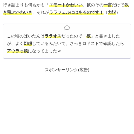
行き詰まりも何もかも「
エモートかわいい
」彼のその
一言
だけで
吹
き飛ぶかわいさ
、それが
ララフェルにはあるのです！
（
力説
）
この頃のぱいたんは
ララオス
だったので「
彼
」と書きました
が、よく
幻想
しているみたいで、さっきロドストで確認したら
アウラっ娘
になってましたｗ
スポンサーリンク(広告)