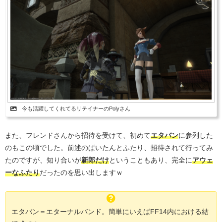
今も活躍してくれてるリテイナーのPolyさん
また、フレンドさんから招待を受けて、初めて
エタバン
に参列した
のもこの頃でした。前述のぱいたんとふたり、招待されて行ってみ
たのですが、知り合いが
新郎だけ
ということもあり、完全に
アウェ
ーなふたり
だったのを思い出しますｗ
エタバン＝エターナルバンド。簡単にいえばFF14内における結