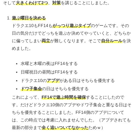
そして
大きくわけて2つ
、
対策
を講じることにしました。
遊ぶ曜日を決める
ドラクエ10もFF14も
がっつり遊ぶタイプ
のゲームです。その
日の気分だけでどっちを遊ぶか決めてやっていくと、どちらか
に偏ってしまい
両立
が難しくなります。そこで
自分ルール
を決
めました。
水曜と木曜の夜はFF14をする
日曜祝日の昼間はFF14をする
ドラクエ10の
アプデ
がある日はそちらを優先する
ドワ子集会
の日はそちらを優先する
これによって、
FF14で遊ぶ時間を確保
することにしたので
す。だけどドラクエ10側のアプデやドワ子集会と重なる日はそ
ちらを優先することにしました。FF14側のアプデについて
は、この時点では考慮に入れませんでした。（アプデされても
最新の部分まで
全く追いついてなかった
ためｗ）