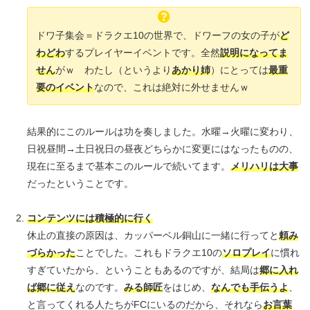
ドワ子集会＝ドラクエ10の世界で、ドワーフの女の子が
ど
わどわ
するプレイヤーイベントです。全然
説明になってま
せん
がｗ わたし（というより
あかり姉
）にとっては
最重
要のイベント
なので、これは絶対に外せませんｗ
結果的にこのルールは功を奏しました。水曜→火曜に変わり、
日祝昼間→土日祝日の昼夜どちらかに変更にはなったものの、
現在に至るまで基本このルールで続いてます。
メリハリは大事
だったということです。
コンテンツには積極的に行く
休止の直接の原因は、カッパーベル銅山に一緒に行ってと
頼み
づらかった
ことでした。これもドラクエ10の
ソロプレイ
に慣れ
すぎていたから、ということもあるのですが、結局は
郷に入れ
ば郷に従え
なのです。
みる師匠
をはじめ、
なんでも手伝うよ
、
と言ってくれる人たちがFCにいるのだから、それなら
お言葉