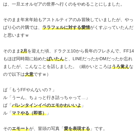
は、一旦エオルゼアの世界へ行くのをやめることにしました。
そのまま年末年始もアストルティアのみ冒険していましたが、やっ
ぱり心の片隅では、
ララフェルに対する愛情
がくすぶっていたんだ
と思いますｗ
そのまま
2月
を迎えた頃、ドラクエ10から長年のフレさんで、FF14
もほぼ同時期に始めた
ぱいたん
と、LINEだったかDMだったか忘れ
ましたが、こんなことを話しました。（細かいところは
うろ覚え
な
ので以下は
大意
ですｗ）
ぱ「もうFFやんないの？」
ル「うーん、ちょっと行き詰っちゃって…」
ぱ「
バレンタインイベのエモかわいいよ
」
ル「
マ？やる（即答）
」
その
エモート
が、冒頭の写真「
愛を表現する
」です。