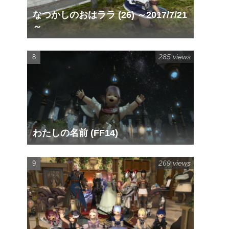
なつかしのおはララ (26) ～2017/7/21
～
285 views
わたしの名前 (FF14)
269 views