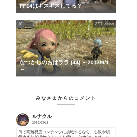
FF14はギスギスしてる？
253 views
なつかしのおはララ (44) ～2017/9/1
～
みなさまからのコメント
ルナクル
2019/03/18
侍で高難易度コンテンツに挑戦するなら、心眼や明
鏡止水などほかのスキルも使いこなせないと厳しい