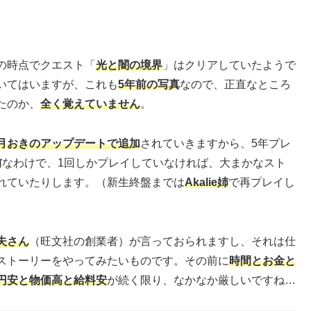
の時点でクエスト「
光と闇の境界
」はクリアしていたようで
いてはいますが、これも
5年前の写真
なので、正直なところ
たのか、
全く覚えていません
。
月おきのアップデートで追加
されていきますから、5年プレ
前
なわけで、1回しかプレイしていなければ、大まかなスト
れていたりします。（新生終盤までは
Akalie姉
で再プレイし
夫さん
（旺文社の創業者）が言っておられますし、それは仕
ストーリーをやってみたいものです。その前に
時間とお金と
円安と物価高と給料安
が続く限り、なかなか厳しいですね…