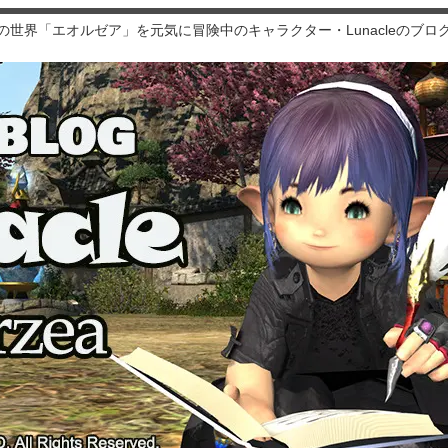
4の世界「エオルゼア」を元気に冒険中のキャラクター・Lunacleのブロ