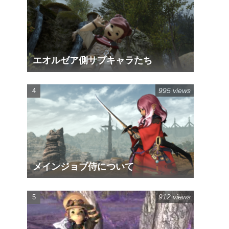
エオルゼア側サブキャラたち
995 views
メインジョブ侍について
912 views