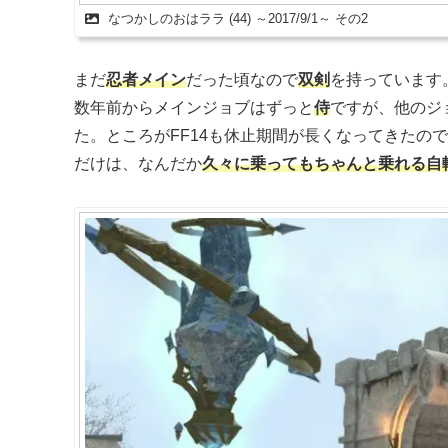
なつかしのおはララ (44) ～2017/9/1～ その2
まだ
忍者メイン
だった頃なので
双剣
を持っています
数年前からメインジョブはずっと
侍
ですが、他のジ
た。ところがFF14も休止期間が長くなってきたの
だけは、なんだか
久々に乗ってもちゃんと乗れる自