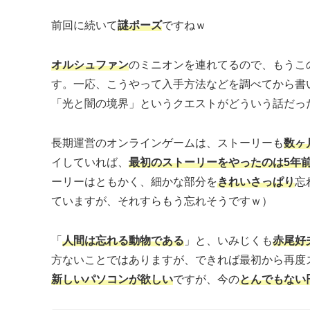
前回に続いて
謎ポーズ
ですねｗ
オルシュファン
のミニオンを連れてるので、もうこ
す。一応、こうやって入手方法などを調べてから書
「光と闇の境界」というクエストがどういう話だっ
長期運営のオンラインゲームは、ストーリーも
数ヶ
イしていれば、
最初のストーリーをやったのは5年
ーリーはともかく、細かな部分を
きれいさっぱり
忘
ていますが、それすらもう忘れそうですｗ）
「
人間は忘れる動物である
」と、いみじくも
赤尾好
方ないことではありますが、できれば最初から再度
新しいパソコンが欲しい
ですが、今の
とんでもない