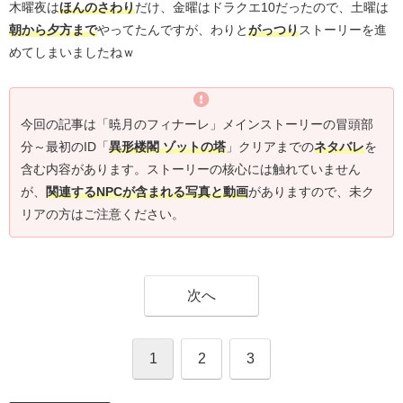
木曜夜は
ほんのさわり
だけ、金曜はドラクエ10だったので、土曜は
朝から夕方まで
やってたんですが、わりと
がっつり
ストーリーを進
めてしまいましたねｗ
今回の記事は「暁月のフィナーレ」メインストーリーの冒頭部
分～最初のID「
異形楼閣 ゾットの塔
」クリアまでの
ネタバレ
を
含む内容があります。ストーリーの核心には触れていません
が、
関連するNPCが含まれる写真と動画
がありますので、未ク
リアの方はご注意ください。
次へ
1
2
3