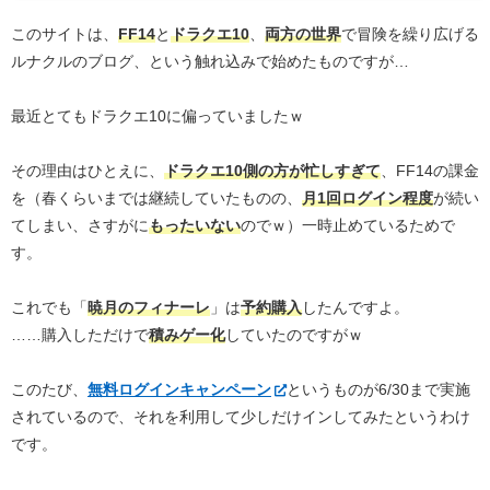
このサイトは、
FF14
と
ドラクエ10
、
両方の世界
で冒険を繰り広げる
ルナクルのブログ、という触れ込みで始めたものですが…
最近とてもドラクエ10に偏っていましたｗ
その理由はひとえに、
ドラクエ10側の方が忙しすぎて
、FF14の課金
を（春くらいまでは継続していたものの、
月1回ログイン程度
が続い
てしまい、さすがに
もったいない
のでｗ）一時止めているためで
す。
これでも「
暁月のフィナーレ
」は
予約購入
したんですよ。
……購入しただけで
積みゲー化
していたのですがｗ
このたび、
無料ログインキャンペーン
というものが6/30まで実施
されているので、それを利用して少しだけインしてみたというわけ
です。