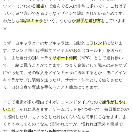
ウント（いわゆる
複垢
）で遊んでる人は非常に多いです。これはそ
ういう遊び方ができるようなデザインで設計されているためです。
わたしも
4垢15キャラ
という、なかなか
派手な遊び方
をしています
ｗ
まず、自キャラとそのサブキャラは、自動的に
フレンド
になりま
す。フレンド同士は手紙でアイテムやお金（ゴールド）を送った
り、また自分の別キャラを
サポート仲間
（NPC）として連れ歩い
て、一緒に戦うことができます。つまり金策として職人のみをサブ
にやらせて、その収入をメインキャラに送金するとか、逆にメイン
キャラがサブに装備を送ったり、サポート仲間として借りさせた
り、自分自身で育成を手伝うことも簡単にできます。
そして複垢が多い理由ですが、コマンドタイプなので
操作がしやす
いこと
、それに尽きます。ゲームパッドを4つ並べて、毎日畑に水や
り巡回したり、ちょっとした討伐くらいなら簡単にこなせます。よ
くどうやってるの？なんて聞かれますが、慣れれば意外と簡単で
す。
並べて順番にボタンを押すだけ
ですからｗ