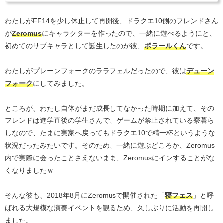
わたしがFF14を少し休止して再開後、ドラクエ10側のフレンドさん
が
Zeromus
にキャラクターを作ったので、一緒に遊べるようにと、
初めてのサブキャラとして誕生したのが彼、
ポラールくん
です。
わたしがプレーンフォークのララフェルだったので、彼は
デューン
フォーク
にしてみました。
ところが、わたし自体がまだ成長してなかった時期に加えて、その
フレンドは進学直後の学生さんで、ゲームが禁止されている寮暮ら
しなので、たまに実家へ戻ってもドラクエ10で精一杯というような
状況だったみたいです。そのため、一緒に遊ぶどころか、Zeromus
内で実際に会ったことさえないまま、Zeromusにインすることがな
くなりましたｗ
そんな彼も、2018年8月にZeromusで開催された「
寝フェス
」と呼
ばれる大規模な演奏イベントを観るため、久しぶりに活動を再開し
ました。