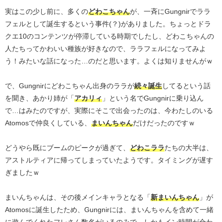
実はこの少し前に、多くの
どわこちゃん
が、一斉にGungnirでララ
フェルとして誕生するという事件(？)がありました。ちょっとドラ
クエ10のコンテンツが停滞している時期でしたし、どわこちゃんの
人たちってかわいい種族が好きなので、ララフェルになってみよ
う！みたいな話になった…のだと思います。よくは知りませんがｗ
で、Gungnirにどわこちゃん出身のララが
続々誕生
してるという話
を聞き、あかり姉が「
アカリィ
」という名でGungnirに乗り込ん
で…はみたのですが、実際にそこで出会ったのは、今わたしのいる
Atomosで仲良くしている、
まいんちゃん
だけだったのですｗ
どうやら既にブームのピークが過ぎて、
どわこララ
たちの大半は、
アストルティアに帰ってしまっていたようです。タイミングが遅す
ぎましたｗ
まいんちゃんは、その後メインキャラとなる「
新まいんちゃん
」が
Atomosに誕生したため、Gungnirには、まいんちゃんを含めて一緒