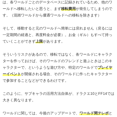
は、各ワールドごとのデータベースに記録されているため、他のワ
ールドへ移転したいと思うと、まず
移転費用
が発生してしまうので
す。（混雑ワールドから優遇ワールドへの移転を除きます）
そして、移動すると元のワールドへ簡単には戻れません（戻るには
一定期間の経過と、再度料金が必要）。お金（ギル）もすべて持っ
ていくことができず
上限
があります。
そういうリスクがあるので、移転ではなく、各ワールドにキャラク
ターを作っておけば、そのワールドのフレンドと遊ぶときはこのキ
ャラクターで、というような遊び方や、特定のワールドで
プレイヤ
ーイベント
が開催される場合、そのワールドに作ったキャラクター
で参加することなどができるわけです。
このように、サブキャラの活用方法自体が、ドラクエ10とFF14では
大きく異なります。
ワールドに関しては、今後のアップデートで、
ワールド間テレポ
と