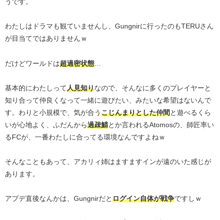
うです。
わたしはドラマも観ていませんし、Gungnirに行ったのもTERUさん
が目当てではありませんｗ
だけどワールドは
超過密状態
…
基本的にわたしって
人見知り
なので、そんなに多くのプレイヤーと
知り合って仲良くなって一緒に遊びたい、みたいな希望はないんで
す。わりと小規模で、気が合う
こじんまりとした仲間
と遊べるくら
いが心地よく、ふだんから
過疎鯖
とか言われるAtomosの、師匠率い
るFCが、一番わたしに合ってる環境なんですよねｗ
そんなこともあって、アカリィ姉はますますインが遠のいた感じが
あります。
アプデ直後なんかは、Gungnirだと
ログイン自体が戦争
ですしｗ