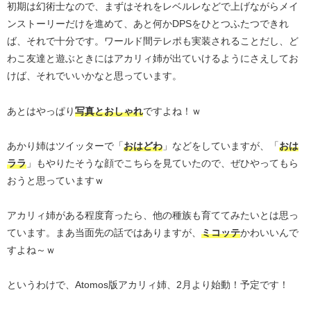
初期は幻術士なので、まずはそれをレベルレなどで上げながらメイ
ンストーリーだけを進めて、あと何かDPSをひとつふたつできれ
ば、それで十分です。ワールド間テレポも実装されることだし、ど
わこ友達と遊ぶときにはアカリィ姉が出ていけるようにさえしてお
けば、それでいいかなと思っています。
あとはやっぱり
写真とおしゃれ
ですよね！ｗ
あかり姉はツイッターで「
おはどわ
」などをしていますが、「
おは
ララ
」もやりたそうな顔でこちらを見ていたので、ぜひやってもら
おうと思っていますｗ
アカリィ姉がある程度育ったら、他の種族も育ててみたいとは思っ
ています。まあ当面先の話ではありますが、
ミコッテ
かわいいんで
すよね～ｗ
というわけで、Atomos版アカリィ姉、2月より始動！予定です！