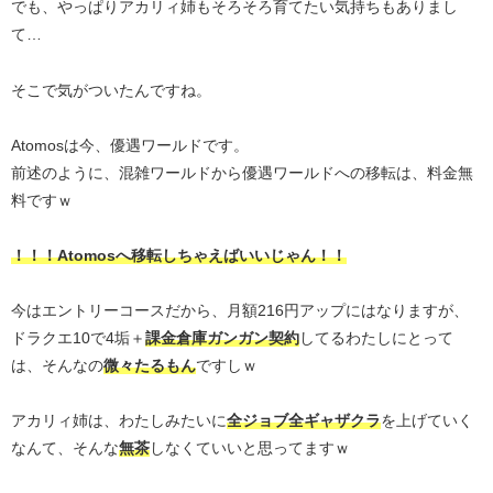
でも、やっぱりアカリィ姉もそろそろ育てたい気持ちもありまし
て…
そこで気がついたんですね。
Atomosは今、優遇ワールドです。
前述のように、混雑ワールドから優遇ワールドへの移転は、料金無
料ですｗ
！！！Atomosへ移転しちゃえばいいじゃん！！
今はエントリーコースだから、月額216円アップにはなりますが、
ドラクエ10で4垢＋
課金倉庫ガンガン契約
してるわたしにとって
は、そんなの
微々たるもん
ですしｗ
アカリィ姉は、わたしみたいに
全ジョブ全ギャザクラ
を上げていく
なんて、そんな
無茶
しなくていいと思ってますｗ