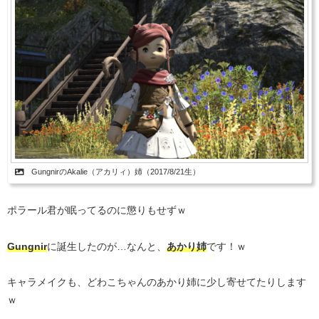
GungnirのAkalie（アカリィ）姉（2017/8/21生）
ポラール君が眠ってるのに懲りもせずｗ
Gungnir
に誕生したのが…なんと、
あかり姉
です！ｗ
キャラメイクも、どわこちゃんのあかり姉に少し寄せてたりします
ｗ