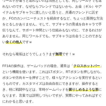
ワールドが違うと送れないのは当然としても、同じワールドでも送
れないのです。なぜならフレンドではないから。お金（ギル）やア
イテムをサブキャラに渡したいと思うと、共通のフレンドに託す
か、FCのカンパニーチェストを経由するなど、ちょっと面倒な方法
をとるしかありません。そして、サブキャラの育成を自キャラで手
伝うなんて、サポート仲間という仕組みもないのに、できるわけが
ありません。同じワールドでも、サブキャラは出会うことのできな
い
全くの他人
ですｗ
それなら複垢はどうでしょう？まず
無理
です！ｗ
FF14の操作は、ゲームパッドの場合、通常は「
クロスホットバー
」
という機能を使います。これはLTボタン、RTボタンを押しながら、
ボタンや方向キーを押すことで、様々なアクションを実行するとい
うものです。カスタマイズは自由自在にできますが、操作すると
き、特に戦闘中などは、常時ゲームパッドを
握りしめるような形
に
なります。言葉では説明しづらいですが、実際にやってみればすぐ
にわかると思います。