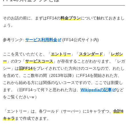
そのお話の前に、まずはFF14の
料金プラン
について触れておきまし
ょう。
参考リンク:
サービス利用料金
(FF14公式サイト内)
ここを見ていただくと、「
エントリー
」「
スタンダード
」「
レガシ
ー
」の3つ「
サービスコース
」が存在することがわかります。「レガ
シー」は
旧FF14
をプレイされていた方向けのコースなので、わたし
を含めて、ここ数年の間（2013年以降）にFF14を開始された方、
これから始める方には関係のないコースですので、ここでは割愛し
ます。（旧FF14って何？と思われた方は、
Wikipediaの記事
など
をご覧くださいｗ）
「エントリー」は、各ワールド（サーバー）に1キャラずつ、
合計8
キャラ
まで作成できます。