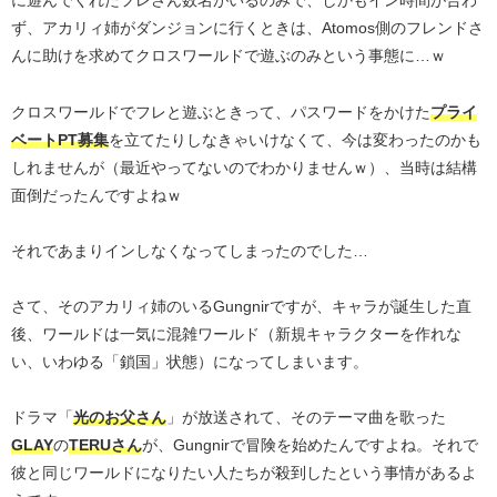
に遊んでくれたフレさん数名がいるのみで、しかもイン時間が合わ
ず、アカリィ姉がダンジョンに行くときは、Atomos側のフレンドさ
んに助けを求めてクロスワールドで遊ぶのみという事態に…ｗ
クロスワールドでフレと遊ぶときって、パスワードをかけた
プライ
ベートPT募集
を立てたりしなきゃいけなくて、今は変わったのかも
しれませんが（最近やってないのでわかりませんｗ）、当時は結構
面倒だったんですよねｗ
それであまりインしなくなってしまったのでした…
さて、そのアカリィ姉のいるGungnirですが、キャラが誕生した直
後、ワールドは一気に混雑ワールド（新規キャラクターを作れな
い、いわゆる「鎖国」状態）になってしまいます。
ドラマ「
光のお父さん
」が放送されて、そのテーマ曲を歌った
GLAY
の
TERUさん
が、Gungnirで冒険を始めたんですよね。それで
彼と同じワールドになりたい人たちが殺到したという事情があるよ