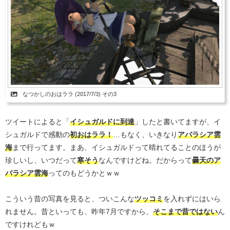
なつかしのおはララ (2017/7/3) その3
ツイートによると「
イシュガルドに到達
」したと書いてますが、イ
シュガルドで感動の
初おはララ！
…もなく、いきなり
アバラシア雲
海
まで行ってます。まあ、イシュガルドって晴れてることのほうが
珍しいし、いつだって
寒そう
なんですけどね。だからって
曇天のア
バラシア雲海
ってのもどうかとｗｗ
こういう昔の写真を見ると、ついこんな
ツッコミ
を入れずにはいら
れません。昔といっても、昨年7月ですから、
そこまで昔ではない
ん
ですけれどもｗ