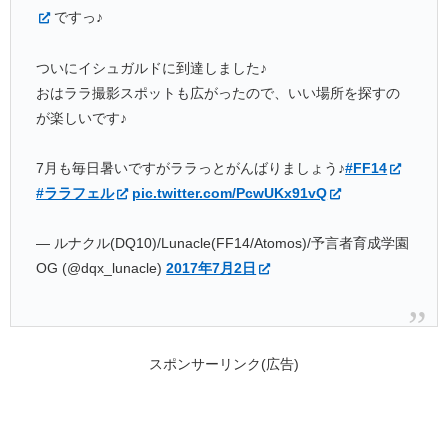
ですっ♪
ついにイシュガルドに到達しました♪
おはララ撮影スポットも広がったので、いい場所を探すの
が楽しいです♪
7月も毎日暑いですがララっとがんばりましょう♪
#FF14
#ララフェル
pic.twitter.com/PcwUKx91vQ
— ルナクル(DQ10)/Lunacle(FF14/Atomos)/予言者育成学園
OG (@dqx_lunacle)
2017年7月2日
スポンサーリンク(広告)