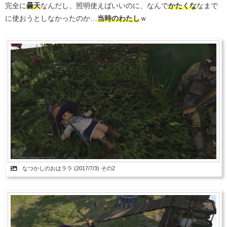
完全に
曇天
なんだし、照明使えばいいのに、なんで
かたくな
なまで
に使おうとしなかったのか…
当時のわたし
ｗ
なつかしのおはララ (2017/7/3) その2