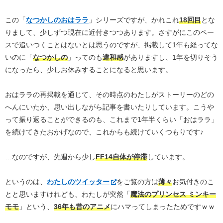
この「
なつかしのおはララ
」シリーズですが、かれこれ
18回目
とな
りまして、少しずつ現在に近付きつつあります。さすがにこのペー
スで追いつくことはないとは思うのですが、掲載して1年も経ってな
いのに「
なつかしの
」ってのも
違和感
がありますし、1年を切りそう
になったら、少しお休みすることになると思います。
おはララの再掲載を通じて、その時点のわたしがストーリーのどの
へんにいたか、思い出しながら記事を書いたりしています。こうや
って振り返ることができるのも、これまで1年半くらい「おはララ」
を続けてきたおかげなので、これからも続けていくつもりです♪
…なのですが、先週から少し
FF14自体が停滞
しています。
というのは、
わたしのツイッター
をご覧の方は
薄々
お気付きのこ
とと思いますけれども、わたしが突然「
魔法のプリンセス ミンキー
モモ
」という、
36年も昔のアニメ
にハマってしまったためですｗｗ