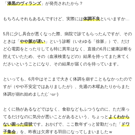
「
漆黒のヴィランズ
」が発売されたから？
もちろんそれもあるんですけど、実際には
体調不良
といいますか…
5月に少し具合が悪くなった際、病院で診てもらったんですが、その
ときは「
やや脈が遅い
」という診断（いわゆる「徐脈」）で、だけ
ど心電図をとったりしても特に異常はなく、直後の6月に健康診断を
控えていたため、その（血液検査などの）結果を持ってまた来てく
ださいということになり、その結果が届くのを待っています。
といっても、6月中はそこまで大きく体調を崩すこともなかったので
すが（やや不安定ではありましたが）、先週の木曜あたりからまた
体調が崩れ始めました(;´･ω･)
とくに熱があるなどではなく、食欲などもふつうなのに、ただ座っ
てるだけなのに気分が悪いことがあるという、ちょっと
よくわから
ない困った症状
です。おかげで、ここ数年ずっと皆勤だった「
ドワ
子集会
」を、昨夜は欠席する羽目になってしまいましたｗ