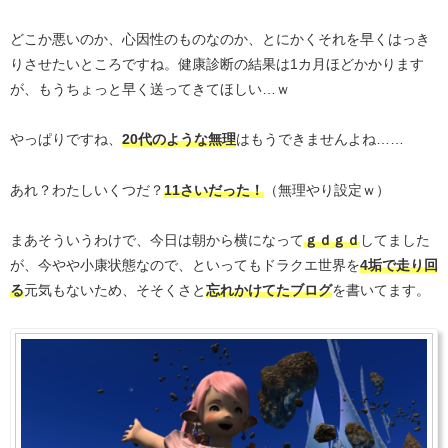
どこか悪いのか、心因性のものなのか、とにかくそれを早くはっき
りさせたいところですね。健康診断の結果は1カ月ほどかかります
が、もうちょっと早く送ってきてほしい…ｗ
やっぱりですね、
20代のような無理
はもうできませんよね……
あれ？わたしいくつだ？
11さいだった！
（無理やり設定ｗ）
まあそういうわけで、今日は朝から横になって
ｇｄｇｄ
してました
が、今やや小康状態なので、といってもドラクエ世界を
4垢で走り回
る
元気もないため、そそくさと
忘れかけてたブログ
を書いてます。