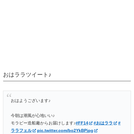
おはララツイート♪
おはようございます♪
今朝は潮風が心地いい♪
モラビー造船廠からお届けします♪
#FF14
#おはララ
#
ララフェル
pic.twitter.com/bo2YkBPjpg