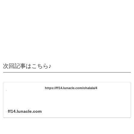
次回記事はこちら♪
https://ff14.lunacle.com/ohalala/4
ff14.lunacle.com