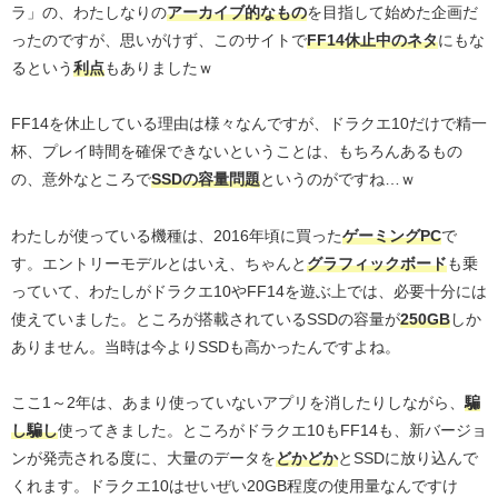
ラ」の、わたしなりの
アーカイブ的なもの
を目指して始めた企画だ
ったのですが、思いがけず、このサイトで
FF14休止中のネタ
にもな
るという
利点
もありましたｗ
FF14を休止している理由は様々なんですが、ドラクエ10だけで精一
杯、プレイ時間を確保できないということは、もちろんあるもの
の、意外なところで
SSDの容量問題
というのがですね…ｗ
わたしが使っている機種は、2016年頃に買った
ゲーミングPC
で
す。エントリーモデルとはいえ、ちゃんと
グラフィックボード
も乗
っていて、わたしがドラクエ10やFF14を遊ぶ上では、必要十分には
使えていました。ところが搭載されているSSDの容量が
250GB
しか
ありません。当時は今よりSSDも高かったんですよね。
ここ1～2年は、あまり使っていないアプリを消したりしながら、
騙
し騙し
使ってきました。ところがドラクエ10もFF14も、新バージョ
ンが発売される度に、大量のデータを
どかどか
とSSDに放り込んで
くれます。ドラクエ10はせいぜい20GB程度の使用量なんですけ