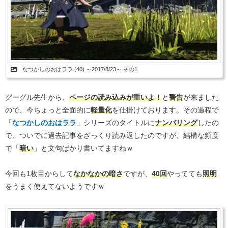
なつかしのおはララ (40) ～2017/8/23～ その1
グーグル先生から、
ページの読み込みが重いよ！
と
警告
が来ました
ので、今ちょっと全面的に
軽量化
を仕掛けております。その過程で
「
なつかしのおはララ
」シリーズのタイトルに
ナンバリング
したの
で、ついでに過去記事をざっくり読み返したのですが、結構な頻度
で「
暗い
」と文句ばかり書いてますねｗ
今回も1枚目からして
なかなかの暗さ
ですが、
40回
やってても
照明
をうまく使えてないようですｗ