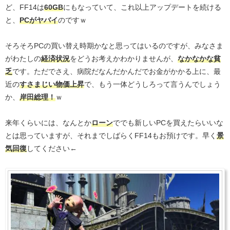
ど、FF14は
60GB
にもなっていて、これ以上アップデートを続ける
と、
PCがヤバイ
のですｗ
そろそろPCの買い替え時期かなと思ってはいるのですが、みなさま
がわたしの
経済状況
をどうお考えかわかりませんが、
なかなかな貧
乏
です。ただでさえ、病院だなんだかんだでお金がかかる上に、最
近の
すさまじい物価上昇
で、もう一体どうしろって言うんでしょう
か、
岸田総理！
ｗ
来年くらいには、なんとか
ローン
ででも新しいPCを買えたらいいな
とは思っていますが、それまでしばらくFF14もお預けです。早く
景
気回復
してください←