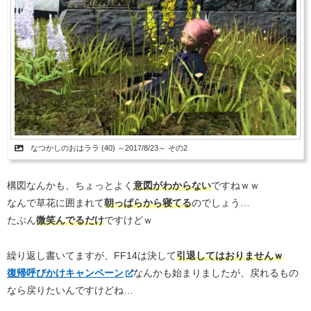
なつかしのおはララ (40) ～2017/8/23～ その2
構図なんかも、ちょっとよく
意図がわからない
ですねｗｗ
なんで草花に囲まれて
朝っぱらから寝てる
のでしょう…
たぶん
微笑んでるだけ
ですけどｗ
繰り返し書いてますが、FF14は決して
引退してはおりませんｗ
復帰呼びかけキャンペーン
なんかも始まりましたが、戻れるもの
なら戻りたいんですけどね…