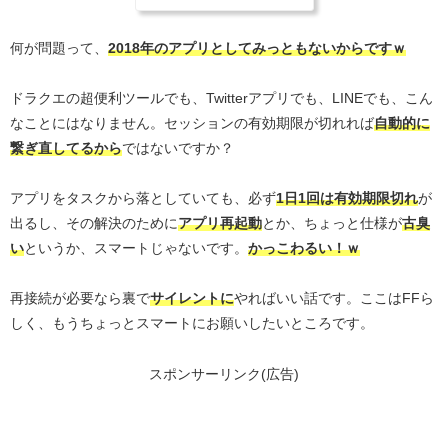
何が問題って、
2018年のアプリとしてみっともないからですｗ
ドラクエの超便利ツールでも、Twitterアプリでも、LINEでも、こん
なことにはなりません。セッションの有効期限が切れれば
自動的に
繋ぎ直してるから
ではないですか？
アプリをタスクから落としていても、必ず
1日1回は有効期限切れ
が
出るし、その解決のために
アプリ再起動
とか、ちょっと仕様が
古臭
い
というか、スマートじゃないです。
かっこわるい！ｗ
再接続が必要なら裏で
サイレントに
やればいい話です。ここはFFら
しく、もうちょっとスマートにお願いしたいところです。
スポンサーリンク(広告)