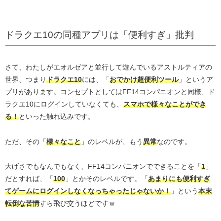
ドラクエ10の同種アプリは「便利すぎ」批判
さて、わたしがエオルゼアと並行して遊んでいるアストルティアの
世界、つまり
ドラクエ10
には、「
おでかけ超便利ツール
」というア
プリがあります。コンセプトとしてはFF14コンパニオンと同様、ド
ラクエ10にログインしていなくても、
スマホで様々なことができ
る！
といった触れ込みです。
ただ、その「
様々なこと
」のレベルが、もう
異常
なのです。
大げさでもなんでもなく、FF14コンパニオンでできることを「
1
」
だとすれば、「
100
」とかそのレベルです。「
あまりにも便利すぎ
てゲームにログインしなくなっちゃったじゃないか！
」という
本末
転倒な苦情
すら飛び交うほどですｗ