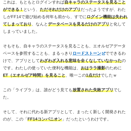
これは、もともとログインすれば
自キャラのステータスを見ること
ができる！
という、
ただそれだけのアプリ
だったようですが、わた
しがFF14で遊び始める何年も前から、すでに
ログイン機能は失われ
てしまっており
、なんと
データベースを見るだけのアプリ
と化して
しまっていました。
そもそも、自キャラのステータスを見ることも、エオルゼアデータ
ベースを参照することも、まるっきり
ロードストーン
でできるわ
けで、アプリとして
わざわざ入れる意味を全くなしていなかった
の
です。わたしの使っていた便利な機能は、
おはララ撮影
のために
ET（エオルゼア時間）を見ること
、唯一この
1点だけ
でしたｗ
この「ライブラ」は、誰がどう見ても
放置された失敗アプリ
でし
た。
そして、それに代わる新アプリとして、まったく新しく開発された
のが、この「
FF14コンパニオン
」だったというわけです。