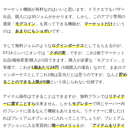
マーケット機能が有料なのはいいと思います。ドラクエでもバザー
出品、購入には30ジェムがかかります。しかし、このアプリ専用の
通貨「
モグコイン
」を買ってできる機能が、
マーケットだけ
という
のは、
あまりにもショボい
です…
そして無料ジェムのような
ログインボーナス
としてもらえるのが、
FF14コンパニオンでは「
クポの実
」ですが、これ1個でマーケット
出品/価格変更/購入が1回できます。購入が必要な「モグコイン」と
等価で、これが
1個あたり24円
（5個購入の場合）なので、まあログ
インボーナスとしてこれ1個は妥当だとは思うのですが、なんと
貯め
ることのできる上限が2個
という信じられない仕様です。
アイテム操作はできることはできますが、無料プランでは
リテイナ
ーに渡すことすら
出来ません。しかも
モグレター
で同じサーバー内
のフレンドに送るなんて機能もありません。リテイナーに渡したけ
ればプレミアムオプションに入れってことでしょうが、プレミアム
オプションに入る実質的に
唯一のメリット
が、「
アイテムをリテイ