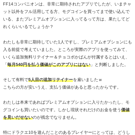
FF14コンパニオンは、非常に期待されたアプリでしたが、いまチャ
ット以外をフル活用してる方、モグコインを買ってまで使い込んで
いる、またプレミアムオプションに入ってるって方は、果たしてど
れくらいいるでしょうか？
わたしも非常に期待していた1人ですし、プレミアムオプションにも
入る前提で考えていました。ところが実際のアプリを使ってみて、
いくら追加無料リテイナー＆チョコボかばんが付属するとはいえ、
「
毎月540円を払う価値がこのアプリにはない
」と判断しました。
そして有料で
5人目の追加リテイナー
を雇いましたｗ
こちらの方が安いうえ、支払う価値があると思ったからです。
わたしは本来であればプレミアムオプションに入りたかったし、モ
グコインも買いたいのです。しかし現状それだけのお金を使う
価値
を見いだせない
のが残念でなりません。
特にドラクエ10を遊んだことのあるプレイヤーにとっては、どうし