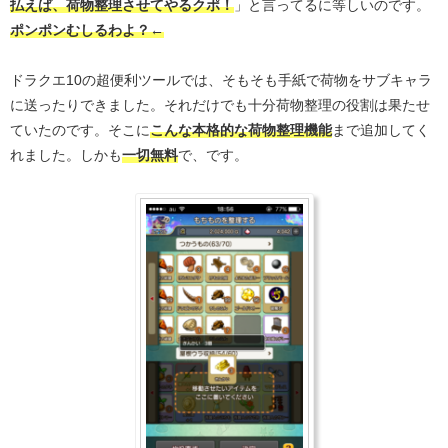
払えば、荷物整理させてやるクポ！
」と言ってるに等しいのです。
ポンポンむしるわよ？←
ドラクエ10の超便利ツールでは、そもそも手紙で荷物をサブキャラ
に送ったりできました。それだけでも十分荷物整理の役割は果たせ
ていたのです。そこに
こんな本格的な荷物整理機能
まで追加してく
れました。しかも
一切無料
で、です。