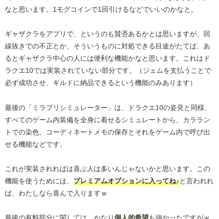
なと思います。1モグコインで1回引けるなどでいいのかなと。
ギャザクラをアプリで、というのも賛否あるかとは思いますが、回
線抜きでの不正とか、そういうものに対処できる目途がたてば、あ
るとギャザクラ中心の人には便利な機能かなと思います。これはド
ラクエ10では実装されていない部分です。（ジェムを支払うことで
必ず成功させ、ギルドに納品できるという機能のみあります）
最後の「ミラプリシミュレーター」は、ドラクエ10の姿見と同様、
すべてのゲーム内装備を全身に着せるシミュレートから、カララン
トでの染色、コーディネートメモの保存とそれをゲーム内で呼び出
せる機能などです。
これが実装されればは喜ぶ人は多いんじゃないかと思います。この
機能を使うためには、
プレミアムオプションに入ってね♪
と言われれ
ば、わたしなら喜んで入りますｗ
最後の有料部分に関しては、かなり
個人的希望
も強かったですがｗ