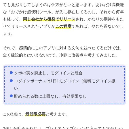
ても見劣りしてしまうのは仕方がないと思います。あれだけ高機能
な「おでかけ超便利ツール」が先に存在してるのに、それから何年
も経って、
同じ会社から後発でリリース
され、かなりの期待をもた
せてリリースされたアプリが
この程度
であれば、やむを得ないでし
ょう。
それで、感情的にこのアプリに対する文句を並べたてるだけでは、
全く建設的とはいえないので、冷静に改善点を考えてみました。
クポの実を廃止し、モグコインと統合
ログインボーナスは1日1モグコイン（無料モグコイン扱
い）
貯められる数に上限なし、有効期限なし
この3点は、
最低限必要
と考えます。
2個しか貯められない、プレミアムオプションに入っても10個しか