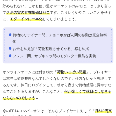
貯められない、しかも使い道がマーケットのみでは、はっきり言っ
て
クポの実の存在価値はゼロ
です。こういうややこしいことをせず
に、
モグコインに一本化
してしまいましょう。
荷物のリテイナー間、チョコボかばん間の移動は完全無料
化
お金を払えば「荷物整理させてやる」感を払拭
フレンド間、サブキャラ間のモグレター機能を実装
オンラインゲームには付き物の「
荷物いっぱい問題
」。プレイヤー
は本当は荷物整理なんてしたくないのです。仕方ないから整理して
るんです。休日にログインして、朝から夜まで荷物整理に費やすな
んてこともありますが、こんなこと、
何が楽しくて休日にしなきゃ
ならないのでしょう
ｗ
今のFF14コンパニオンは、そんなプレイヤーに対して「
月540円支