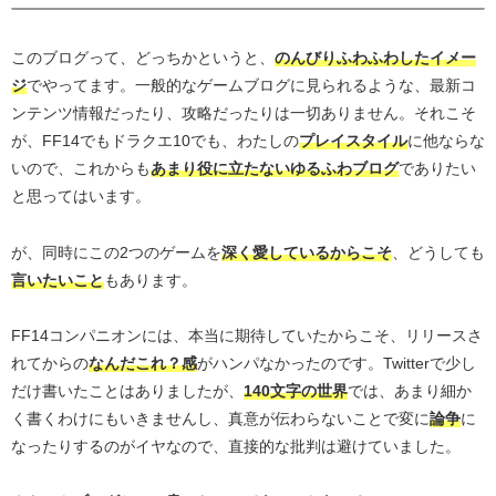
このブログって、どっちかというと、
のんびりふわふわしたイメー
ジ
でやってます。一般的なゲームブログに見られるような、最新コ
ンテンツ情報だったり、攻略だったりは一切ありません。それこそ
が、FF14でもドラクエ10でも、わたしの
プレイスタイル
に他ならな
いので、これからも
あまり役に立たないゆるふわブログ
でありたい
と思ってはいます。
が、同時にこの2つのゲームを
深く愛しているからこそ
、どうしても
言いたいこと
もあります。
FF14コンパニオンには、本当に期待していたからこそ、リリースさ
れてからの
なんだこれ？感
がハンパなかったのです。Twitterで少し
だけ書いたことはありましたが、
140文字の世界
では、あまり細か
く書くわけにもいきませんし、真意が伝わらないことで変に
論争
に
なったりするのがイヤなので、直接的な批判は避けていました。