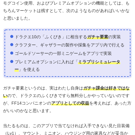
モグコイン使用、およびプレミアムオプションの機能としては、も
ちろんマーケットは残すとして、次のようなものがあればいいかな
と思いました。
ドラクエ10の「ふくびき」に相当する
ガチャ要素
の実装
クラフター、ギャザラーの製作や採集をアプリ内で行える
ゴールドソーサーの一部ミニゲームをアプリで実装
プレミアムオプションに入れば「
ミラプリシミュレータ
ー
」を使える
ガチャ要素というのは、実はわたし自身は
ガチャ課金は好きではな
い
ので、ドラクエのふくびきですら無料分しかやっていないのです
が、FF14コンパニオンの
アプリとしての収益
を考えれば、あった方
がいいのかなと思います。
当たるものは、このアプリで当てなければ入手できない見た目装備
（Lv1）、マウント、ミニオン、ハウジング用の家具などが妥当か