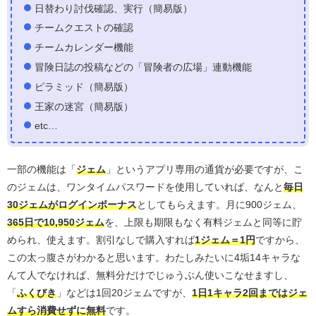
日替わり討伐確認、実行（簡易版）
チームクエストの確認
チームカレンダー機能
冒険日誌の投稿などの「冒険者の広場」連動機能
ピラミッド（簡易版）
王家の迷宮（簡易版）
etc…
一部の機能は「
ジェム
」というアプリ専用の通貨が必要ですが、こ
のジェムは、ワンタイムパスワードを使用していれば、なんと
毎日
30ジェムがログインボーナス
としてもらえます。月に900ジェム、
365日で10,950ジェム
を、上限も期限もなく有料ジェムと同等に貯
められ、使えます。割引なしで購入すれば
1ジェム＝1円
ですから、
この太っ腹さがわかると思います。わたしみたいに4垢14キャラな
んて人でなければ、無料分だけでじゅうぶん使いこなせますし、
「
ふくびき
」などは1回20ジェムですが、
1日1キャラ2回まではジェ
ムすら消費せずに無料
です。