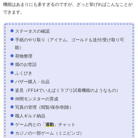
機能はあまりにも多すぎるのですが、ざっと挙げればこんなことが
できます。
ステータスの確認
手紙のやり取り（アイテム、ゴールドも送付/受け取り可
能）
荷物整理
畑のお世話
ふくびき
バザー購入・出品
姿見（FF14でいえばミラプリ試着機能のようなもの）
仲間モンスターの育成
写真の管理（閲覧/保存/削除）
職人ギルド納品
ゲーム内との「
連動
」チャット
カジノの一部ゲーム（ミニビンゴ）