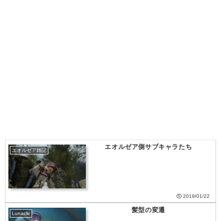
エオルゼア側サブキャラたち
エオルゼア雑記
2019/01/22
髪型の変遷
Lunacle